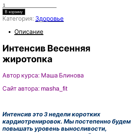
Количество
товара
В корзину
Категория:
Здоровье
Интенсив
Весенняя
Описание
жиротопка
-
Интенсив Весенняя
Маша
Блинова
жиротопка
(2026)
Автор курса: Маша Блинова
Сайт автора: masha_fit
Интенсив это 3 недели коротких
кардиотренировок. Мы постепенно будем
повышать уровень выносливости,