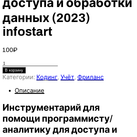
доступа и обработки
данных (2023)
infostart
100
₽
Количество
товара
В корзину
Категории:
Кодинг
,
Учёт
,
Фриланс
Инструментарий
для
Описание
помощи
программисту/
Инструментарий для
аналитику
для
помощи программисту/
доступа
аналитику для доступа и
и
обработки