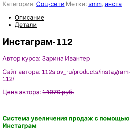
Категория:
Соц-сети
Метки:
smm
,
инста
Инстаграм-112
-
Описание
Зарина
Детали
Ивантер
Инстаграм-112
Автор курса: Зарина Ивантер
Сайт автора: 112slov_ru/products/instagram-
112/
Цена автора:
14970 руб.
Система увеличения продаж с помощью
Инстаграм