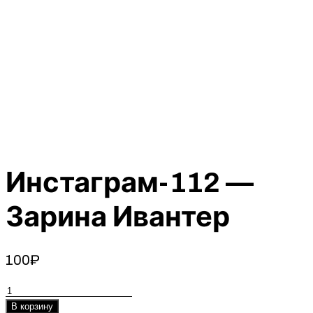
Инстаграм-112 —
Зарина Ивантер
100
₽
Количество
товара
В корзину