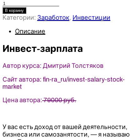
Количество
товара
В корзину
Категории:
Заработок
,
Инвестиции
Инвест-
зарплата
Описание
-
Дмитрий
Инвест-зарплата
Толстяков
(2025)
Автор курса: Дмитрий Толстяков
Сайт автора: fin-ra_ru/invest-salary-stock-
market
Цена автора:
79000 руб.
У вас есть доход от вашей деятельности,
бизнеса или самозанятости, — я называю