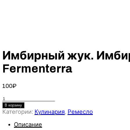
Имбирный жук. Имбир
Fermenterra
100
₽
Количество
товара
В корзину
Категории:
Кулинария
,
Ремесло
Имбирный
жук.
Описание
Имбирный