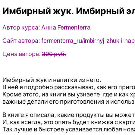
эль
Имбирный жук. Имбирный э
-
Анна
Fermenterra
Автор курса: Анна Fermenterra
(2023)
Fermenterra
Сайт автора: fermenterra_ru/imbirnyj-zhuk-i-napi
Цена автора:
390 руб.
Имбирный жук и напитки из него.
В ней я подробно рассказываю, как его приг
Кроме этого, из книги вы узнаете, где и как
важные детали его приготовления и использ
В книге я описала, какие продукты вы може
И, как всегда, это опять будет книжка с карт
Так лучше и быстрее усваивается любая но