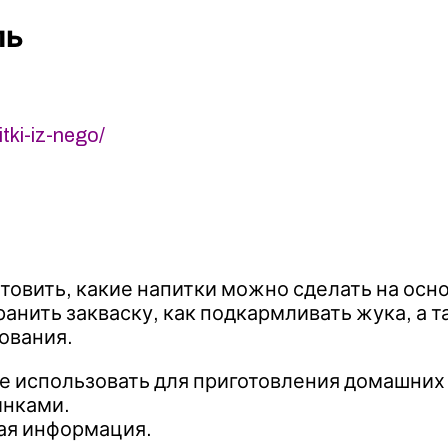
ль
tki-iz-nego/
отовить, какие напитки можно сделать на осн
 хранить закваску, как подкармливать жука, а
ования.
те использовать для приготовления домашних
инками.
вая информация.