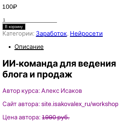
100
₽
Количество
товара
В корзину
Категории:
Заработок
,
Нейросети
ИИ-
команда
Описание
для
ведения
ИИ-команда для ведения
блога
и
блога и продаж
продаж
-
Автор курса: Алекс Исаков
Алекс
Исаков
Сайт автора: site.isakovalex_ru/workshop
(2026)
Цена автора:
1990 руб.