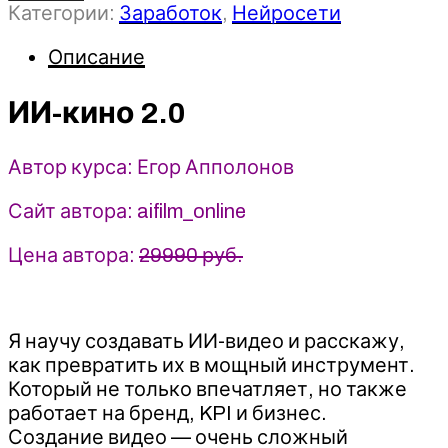
Категории:
Заработок
,
Нейросети
ИИ-
кино
Описание
2.0
-
Егор
ИИ-кино 2.0
Апполонов
(2025)
Автор курса: Егор Апполонов
Сайт автора: aifilm_online
Цена автора:
29990 руб.
Я научу создавать ИИ-видео и расскажу,
как превратить их в мощный инструмент.
Который не только впечатляет, но также
работает на бренд, KPI и бизнес.
Создание видео — очень сложный