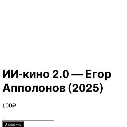
ИИ-кино 2.0 — Егор
Апполонов (2025)
100
₽
Количество
товара
В корзину