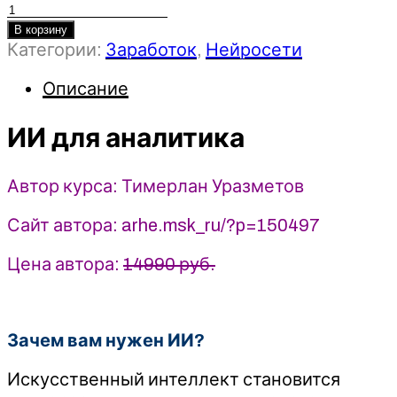
Количество
товара
В корзину
Категории:
Заработок
,
Нейросети
ИИ
для
Описание
аналитика
-
ИИ для аналитика
Тимерлан
Уразметов
(2025)
Автор курса: Тимерлан Уразметов
System
Analyst
Сайт автора: arhe.msk_ru/?p=150497
Цена автора:
14990 руб.
Зачем вам нужен ИИ?
Искусственный интеллект становится