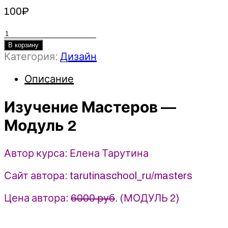
100
₽
Количество
товара
В корзину
Категория:
Дизайн
Изучение
Мастеров
Описание
-
Модуль
2
Изучение Мастеров —
-
Модуль 2
Елена
Тарутина
(2024)
Автор курса: Елена Тарутина
Быть
художником
Сайт автора: tarutinaschool_ru/masters
Цена автора:
6000 руб
. (МОДУЛЬ 2)