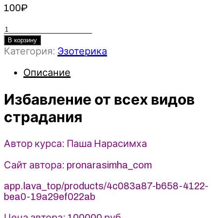
100
₽
Количество
товара
В корзину
Категория:
Эзотерика
Избавление
от
Описание
всех
видов
Избавление от всех видов
страдания
-
страдания
Паша
Нарасимха
Автор курса: Паша Нарасимха
(2025)
Сайт автора: pronarasimha_com
app.lava_top/products/4c083a87-b658-4122-
bea0-19a29ef022ab
Цена автора:
100000 руб.