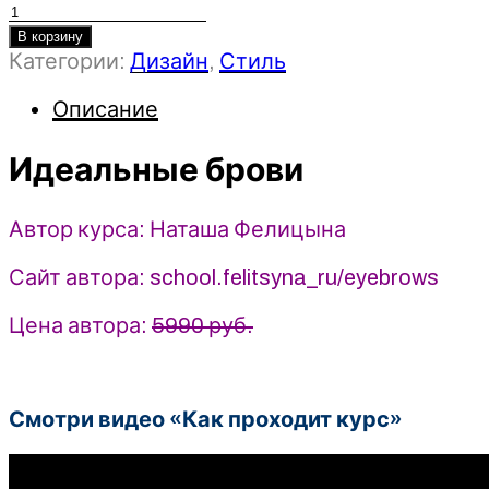
Количество
товара
В корзину
Категории:
Дизайн
,
Стиль
Идеальные
брови
Описание
-
Наташа
Идеальные брови
Фелицына
(2025)
Автор курса: Наташа Фелицына
Сайт автора: school.felitsyna_ru/eyebrows
Цена автора:
5990 руб.
Смотри видео «Как проходит курс»