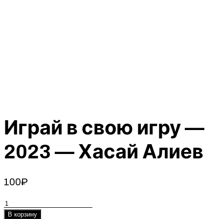
Играй в свою игру —
2023 — Хасай Алиев
100
₽
Количество
товара
В корзину