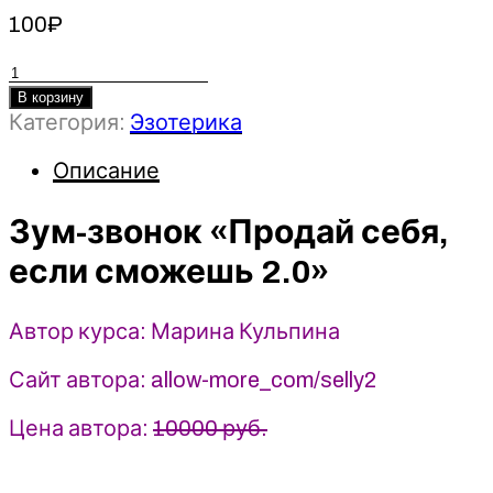
100
₽
Количество
товара
В корзину
Категория:
Эзотерика
Зум-
звонок
Описание
«Продай
себя,
Зум-звонок «Продай себя,
если
сможешь
если сможешь 2.0»
2.0»
-
Марина
Автор курса: Марина Кульпина
Кульпина
Сайт автора: allow-more_com/selly2
(2023)
Цена автора:
10000 руб.