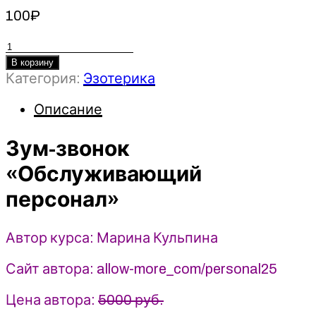
100
₽
Количество
товара
В корзину
Категория:
Эзотерика
Зум-
звонок
Описание
«Обслуживающий
персонал»
Зум-звонок
-
Марина
«Обслуживающий
Кульпина
(2025)
персонал»
Автор курса: Марина Кульпина
Сайт автора: allow-more_com/personal25
Цена автора:
5000 руб.