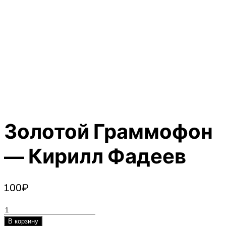
Золотой Граммофон
— Кирилл Фадеев
100
₽
Количество
товара
В корзину