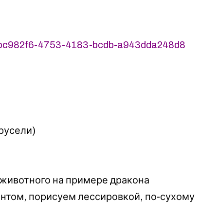
/2bc982f6-4753-4183-bcdb-a943dda248d8
русели)
о животного на примере дракона
иентом, порисуем лессировкой, по-сухому