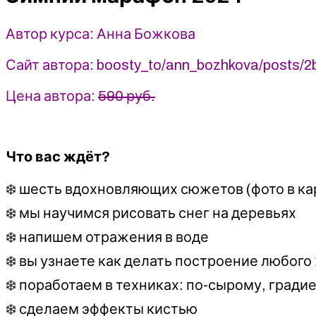
Божкова
Автор курса: Анна Божкова
Сайт автора: boosty_to/ann_bozhkova/posts
Цена автора:
590 руб.
Что вас ждёт?
❄️ шесть вдохновляющих сюжетов (фото в ка
❄️ мы научимся рисовать снег на деревьях
❄️ напишем отражения в воде
❄️ вы узнаете как делать построение любог
❄️ поработаем в техниках: по-сырому, град
❄️ сделаем эффекты кистью