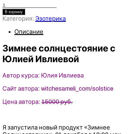
Количество
товара
В корзину
Категория:
Эзотерика
Зимнее
солнцестояние
Описание
-
Юлия
Зимнее солнцестояние с
Ивлиева
(2023)
Юлией Ивлиевой
Автор курса: Юлия Ивлиева
Сайт автора: witchesameli_com/solstice
Цена автора:
15000 руб.
Я запустила новый продукт «Зимнее