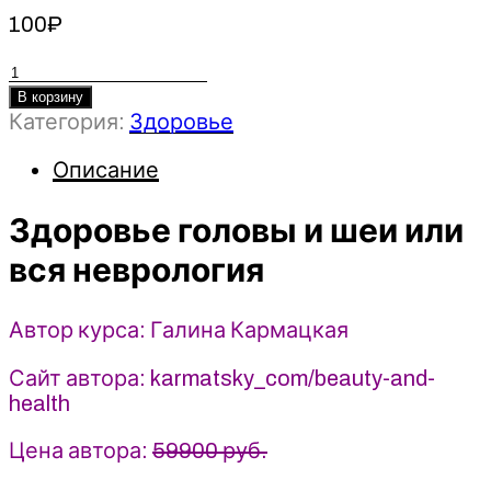
100
₽
Количество
товара
В корзину
Категория:
Здоровье
Здоровье
головы
Описание
и
шеи
Здоровье головы и шеи или
или
вся
вся неврология
неврология
-
Автор курса: Галина Кармацкая
Галина
Кармацкая
Сайт автора: karmatsky_com/beauty-and-
(2025)
health
Цена автора:
59900 руб.