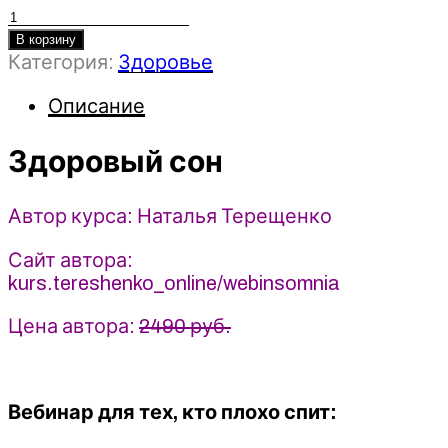
Количество
товара
В корзину
Категория:
Здоровье
Здоровый
сон
Описание
-
2022
-
Здоровый сон
Наталья
Терещенко
Автор курса: Наталья Терещенко
Сайт автора:
kurs.tereshenko_online/webinsomnia
Цена автора:
2490 руб.
Вебинар для тех, кто плохо спит: