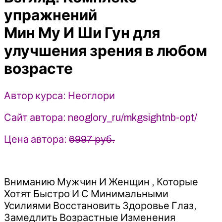
упражнений
упражнений
Мин
Му
Мин Му И Ши Гун для
И
улучшения зрения в любом
Ши
Гун
возрасте
для
улучшения
Автор курса: Неоглори
зрения
в
Сайт автора: neoglory_ru/mkgsightnb-opt/
любом
возрасте
Цена автора:
6997 руб.
-
2023
-
Неоглори
Вниманию Мужчин И Женщин , Которые
Хотят Быстро И С Минимальными
Усилиями Восстановить Здоровье Глаз,
Замедлить Возрастные Изменения