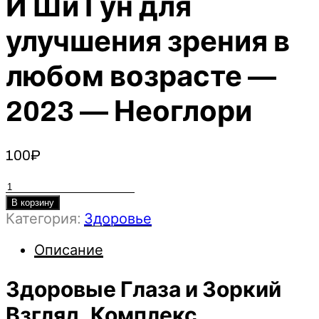
И Ши Гун для
улучшения зрения в
любом возрасте —
2023 — Неоглори
100
₽
Количество
товара
В корзину
Категория:
Здоровье
Здоровые
Глаза
Описание
и
Зоркий
Здоровые Глаза и Зоркий
Взгляд.
Комплекс
Взгляд. Комплекс