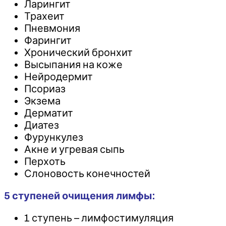
Ларингит
Трахеит
Пневмония
Фарингит
Хронический бронхит
Высыпания на коже
Нейродермит
Псориаз
Экзема
Дерматит
Диатез
Фурункулез
Акне и угревая сыпь
Перхоть
Слоновость конечностей
5 ступеней очищения лимфы:
1 ступень – лимфостимуляция