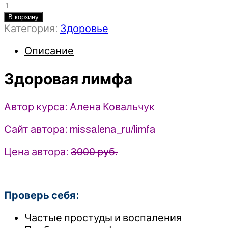
Количество
товара
В корзину
Категория:
Здоровье
Здоровая
лимфа
Описание
-
Алена
Здоровая лимфа
Ковальчук
(2025)
Автор курса: Алена Ковальчук
Сайт автора: missalena_ru/limfa
Цена автора:
3000 руб.
Проверь себя:
Частые простуды и воспаления