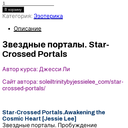
Количество
товара
В корзину
Категория:
Эзотерика
Звездные
порталы.
Описание
Star-
Crossed
Portals
Звездные порталы. Star-
-
Crossed Portals
Джесси
Ли
(2025)
Автор курса: Джесси Ли
Сайт автора: soleiltrinitybyjessielee_com/star-
crossed-portals/
Star-Crossed Portals.Awakening the
Cosmic Heart [Jessie Lee]
Звездные порталы. Пробуждение