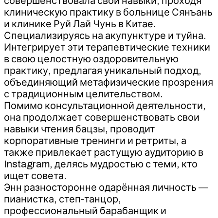
совершенствовала свои навыки, проходя
клиническую практику в больнице Сянъань
и клинике Руй Лай Чунь в Китае.
Специализируясь на акупунктуре и туйна.
Интегрирует эти терапевтические техники
в свою целостную оздоровительную
практику, предлагая уникальный подход,
объединяющий метафизические прозрения
с традиционным целительством.
Помимо консультационной деятельности,
она продолжает совершенствовать свои
навыки чтения бацзы, проводит
корпоративные тренинги и ретриты, а
также привлекает растущую аудиторию в
Instagram, делясь мудростью с теми, кто
ищет совета.
Энн разносторонне одарённая личность —
пианистка, степ-танцор,
профессиональный барабанщик и