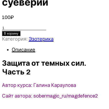
суеверий
100
₽
Количество
товара
В корзину
Категория:
Эзотерика
Защита
от
Описание
темных
сил.
Защита от темных сил.
Часть
2
Часть 2
-
Галина
Караулова
Автор курса: Галина Караулова
(2025)
Сайт автора: sobermagic_ru/magdefence2
Магия
без
суеверий