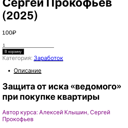
Сергей Прокофьев
(2025)
100
₽
Количество
товара
В корзину
Категория:
Заработок
Защита
от
Описание
иска
«ведомого»
Защита от иска «ведомого»
при
покупке
при покупке квартиры
квартиры
-
Автор курса: Алексей Клышин, Сергей
Алексей
Прокофьев
Клышин,
Сергей