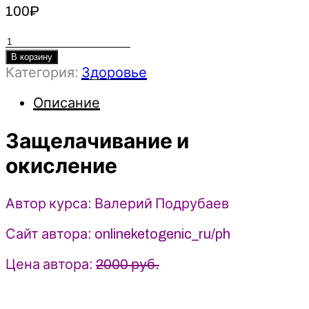
100
₽
Количество
товара
В корзину
Категория:
Здоровье
Защелачивание
и
Описание
окисление
-
Защелачивание и
Валерий
Подрубаев
окисление
(2023)
humberto
2.0
Автор курса: Валерий Подрубаев
Сайт автора: onlineketogenic_ru/ph
Цена автора:
2000 руб.