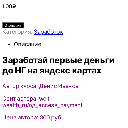
100
₽
Количество
товара
В корзину
Категория:
Заработок
Заработай
первые
Описание
деньги
до
Заработай первые деньги
НГ
на
до НГ на яндекс картах
яндекс
картах
Автор курса: Денис Иванов
-
Денис
Сайт автора: wolf-
Иванов
wealth_ru/ng_access_payment
(2026)
Цена автора:
300 руб.