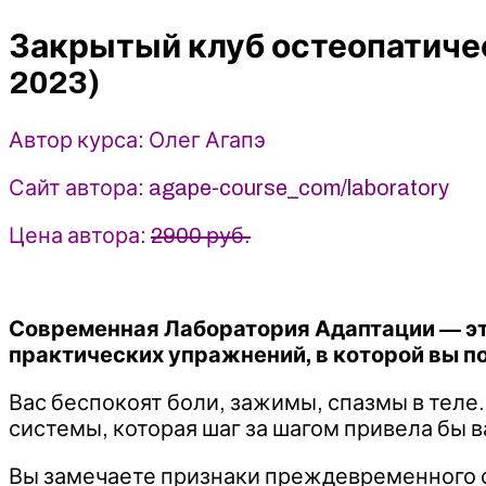
самокоррекции
Закрытый клуб остеопатиче
“Лаборатория
адаптации”
2023)
(декабрь
2023)
Автор курса: Олег Агапэ
-
Олег
Сайт автора: agape-course_com/laboratory
Агапэ
Цена автора:
2900 руб.
Современная Лаборатория Адаптации — эт
практических упражнений,
в которой вы 
Вас беспокоят боли, зажимы, спазмы в теле.
системы, которая шаг за шагом привела бы ва
Вы замечаете признаки преждевременного ст