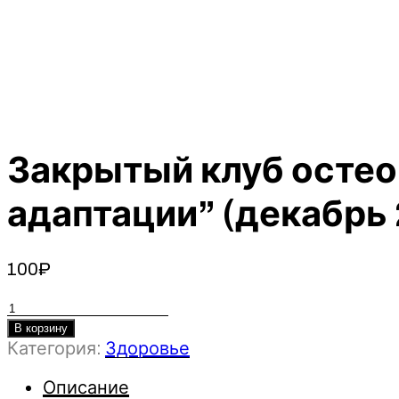
Закрытый клуб осте
адаптации” (декабрь 
100
₽
Количество
товара
В корзину
Категория:
Здоровье
Закрытый
клуб
Описание
остеопатической