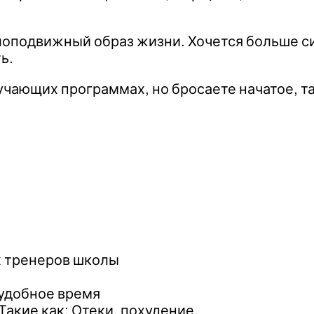
алоподвижный образ жизни. Хочется больше с
ь.
чающих программах, но бросаете начатое, так
х тренеров школы
 удобное время
Такие как: Отеки, похудение,