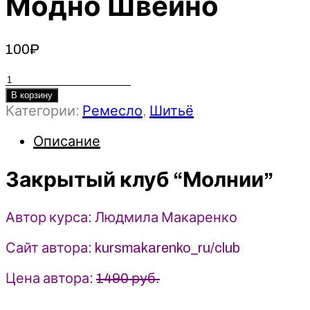
Модно Швейно
100
₽
Количество
товара
В корзину
Категории:
Ремесло
,
Шитьё
Закрытый
клуб
Описание
“Молнии”
-
Закрытый клуб “Молнии”
Людмила
Макаренко
(2023)
Автор курса: Людмила Макаренко
Шитье
-
Сайт автора: kursmakarenko_ru/club
Модно
Швейно
Цена автора:
1490 руб.