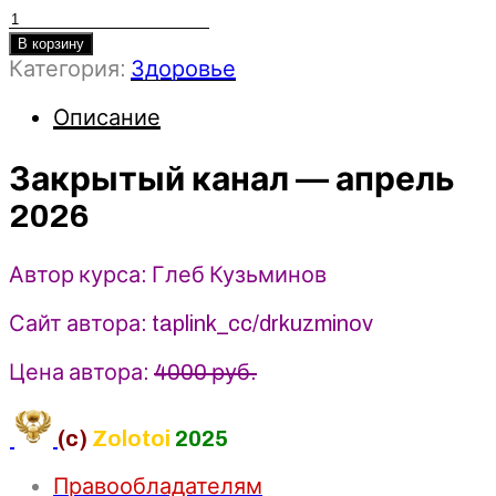
Количество
товара
В корзину
Категория:
Здоровье
Закрытый
канал
Описание
(апрель
2026)
-
Закрытый канал — апрель
Глеб
2026
Кузьминов
Автор курса: Глеб Кузьминов
Сайт автора: taplink_cc/drkuzminov
Цена автора:
4000 руб.
(c)
Zolotoi
2025
Правообладателям