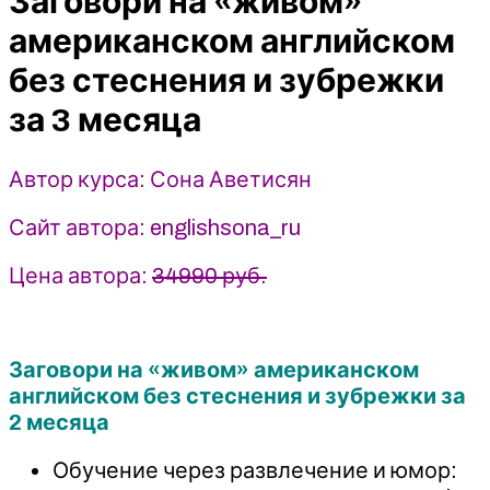
Заговори на «живом»
без
американском английском
стеснения
без стеснения и зубрежки
и
зубрежки
за 3 месяца
за
3
Автор курса: Сона Аветисян
месяца
-
Сайт автора: englishsona_ru
Сона
Аветисян
Цена автора:
34990 руб.
(2026)
english
SONA
Заговори на «живом» американском
английском без стеснения и зубрежки за
2 месяца
Обучение через развлечение и юмор: