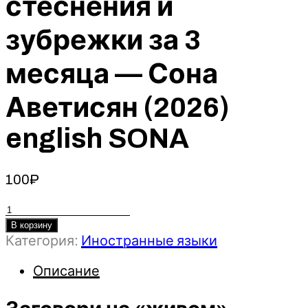
стеснения и
зубрежки за 3
месяца — Сона
Аветисян (2026)
english SONA
100
₽
Количество
товара
В корзину
Категория:
Иностранные языки
Заговори
на
Описание
«живом»
американском
английском