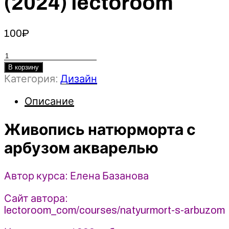
(2024) lectoroom
100
₽
Количество
товара
В корзину
Категория:
Дизайн
Живопись
натюрморта
Описание
с
арбузом
Живопись натюрморта с
акварелью
-
арбузом акварелью
Елена
Базанова
Автор курса: Елена Базанова
(2024)
lectoroom
Сайт автора:
lectoroom_com/courses/natyurmort-s-arbuzom