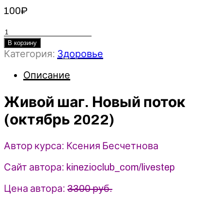
100
₽
Количество
товара
В корзину
Категория:
Здоровье
Живой
шаг.
Описание
Новый
поток
Живой шаг. Новый поток
(октябрь
2022)
(октябрь 2022)
-
Ксения
Бесчетнова
Автор курса: Ксения Бесчетнова
Сайт автора: kinezioclub_com/livestep
Цена автора:
3300 руб.