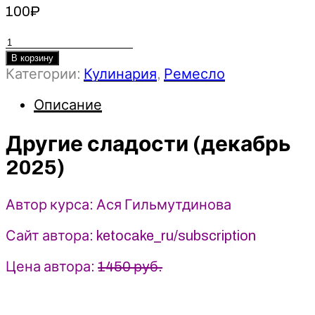
100
₽
Количество
товара
В корзину
Категории:
Кулинария
,
Ремесло
Другие
сладости
Описание
(декабрь
2025)
-
Другие сладости (декабрь
Ася
2025)
Гильмутдинова.
ketocake39
Автор курса: Ася Гильмутдинова
Сайт автора: ketocake_ru/subscription
Цена автора:
1450 руб.