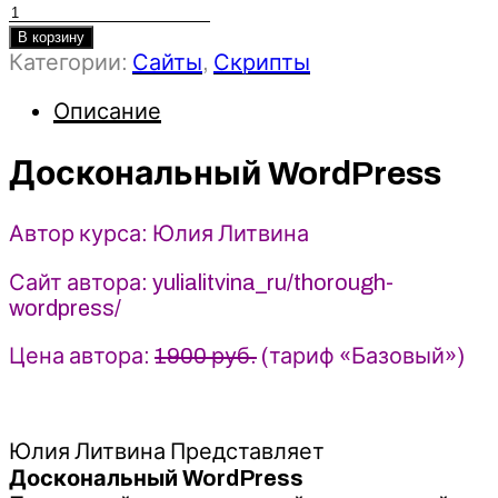
Количество
товара
В корзину
Категории:
Сайты
,
Скрипты
Доскональный
WordPress
Описание
-
2022
-
Доскональный WordPress
Юлия
Литвина
Автор курса: Юлия Литвина
Сайт автора: yulialitvina_ru/thorough-
wordpress/
Цена автора:
1900 руб.
(тариф «Базовый»)
Юлия Литвина Представляет
Доскональный WordPress