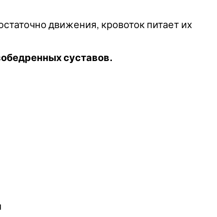
остаточно движения, кровоток питает их
зобедренных суставов.
я