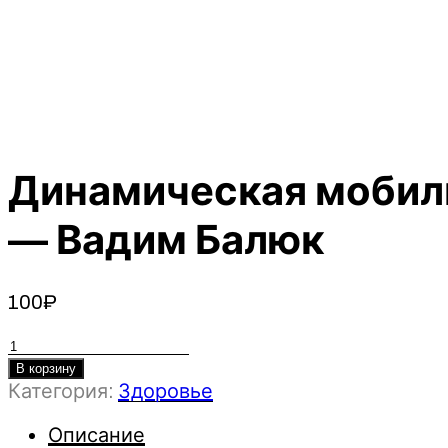
Динамическая мобили
— Вадим Балюк
100
₽
Количество
товара
В корзину
Категория:
Здоровье
Динамическая
мобилизация
Описание
позвоночника