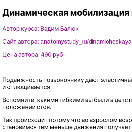
и
Динамическая мобилизация 
ТБС
2022
Анатомия
Автор курса: Вадим Балюк
-
Вадим
Сайт автора: anatomystudy_ru/dinamicheskaya-
Балюк
Цена автора:
490 руб.
Подвижность позвоночнику дают эластичные
и сплющивается.
Вспомните, какими гибкими вы были в детств
положении стоя.
Так происходит потому что во взрослом воз
становимся тем меньше движения получает 