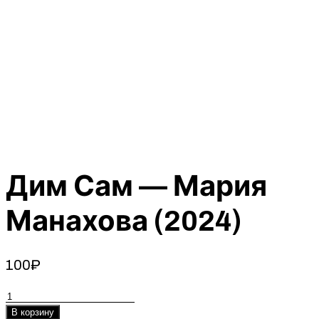
Дим Сам — Мария
Манахова (2024)
100
₽
Количество
товара
В корзину