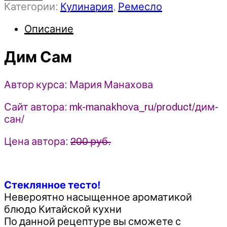
Категории:
Кулинария
,
Ремесло
Дим
Сам
Описание
-
Мария
Дим Сам
Манахова
(2024)
Автор курса: Мария Манахова
Сайт автора: mk-manakhova_ru/product/дим-
сан/
Цена автора:
200 руб.
Стеклянное тесто!
Невероятно насыщенное ароматикой
блюдо Китайской кухни
По данной рецептуре вы сможете с