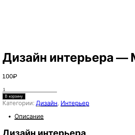
Дизайн интерьера — М
100
₽
Количество
товара
В корзину
Категории:
Дизайн
,
Интерьер
Дизайн
интерьера
Описание
-
Марат
Дизайн интерьера
Ка