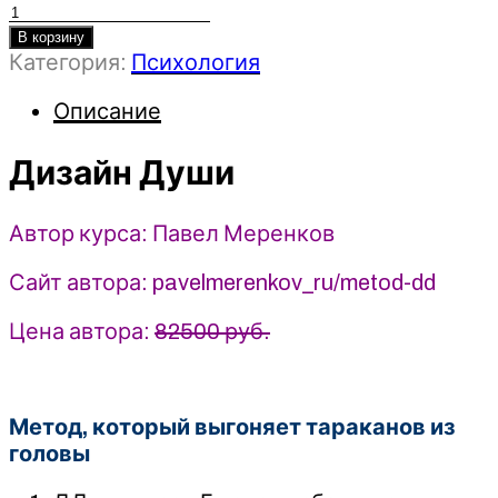
Количество
товара
В корзину
Категория:
Психология
Дизайн
Души
Описание
-
Павел
Дизайн Души
Меренков
(2025)
Автор курса: Павел Меренков
Сайт автора: pavelmerenkov_ru/metod-dd
Цена автора:
82500 руб.
Метод, который выгоняет тараканов из
головы