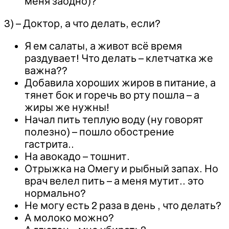
меня заодно)?
3) – Доктор, а что делать, если?
Я ем салаты, а живот всё время
раздувает! Что делать – клетчатка же
важна??
Добавила хороших жиров в питание, а
тянет бок и горечь во рту пошла – а
жиры же нужны!
Начал пить теплую воду (ну говорят
полезно) – пошло обострение
гастрита..
На авокадо – тошнит.
Отрыжка на Омегу и рыбный запах. Но
врач велел пить – а меня мутит.. это
нормально?
Не могу есть 2 раза в день , что делать?
А молоко можно?