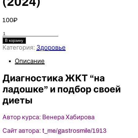
(2024)
100
₽
Количество
товара
В корзину
Категория:
Здоровье
Диагностика
ЖКТ
Описание
“на
ладошке”
Диагностика ЖКТ “на
и
подбор
ладошке” и подбор своей
своей
диеты
диеты
-
Венера
Автор курса: Венера Хабирова
Хабирова
(2024)
Сайт автора: t_me/gastrosmile/1913