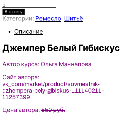
Количество
товара
В корзину
Категории:
Ремесло
,
Шитьё
Джемпер
Белый
Описание
Гибискус
-
Джемпер Белый Гибискус
Ольга
Маннапова
(2025)
Автор курса: Ольга Маннапова
Сайт автора:
vk_com/market/product/sovmestnik-
dzhempera-bely-gibiskus-111140211-
11257399
Цена автора:
550 руб.