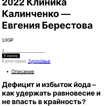
2022 Клиника
Калинченко —
Евгения Берестова
100
₽
Количество
товара
В корзину
Категория:
Здоровье
Дефицит
и
Описание
избыток
йода
Дефицит и избыток йода –
–
как
как удержать равновесие и
удержать
не впасть в крайность?
равновесие