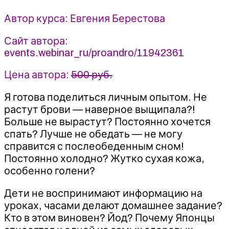
и
не
Автор курса: Евгения Берестова
впасть
в
Сайт автора:
крайность
events.webinar_ru/proandro/11942361
2022
Клиника
Цена автора:
500 руб.
Калинченко
Я готова поделиться личным опытом. Не
-
Евгения
растут брови — наверное выщипала?!
Берестова
Больше не вырастут? Постоянно хочется
спать? Лучше не обедать — не могу
справится с послеобеденным сном!
Постоянно холодно? Жутко сухая кожа,
особенно голени?
Дети не воспринимают информацию на
уроках, часами делают домашнее задание?
Кто в этом виновен? Йод? Почему Японцы