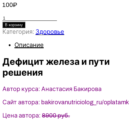
100
₽
Количество
товара
В корзину
Категория:
Здоровье
Дефицит
железа
Описание
и
пути
Дефицит железа и пути
решения
-
решения
Анастасия
Бакирова
Автор курса: Анастасия Бакирова
(2024)
Сайт автора: bakirovanutriciolog_ru/oplatamk
Цена автора:
8900 руб.