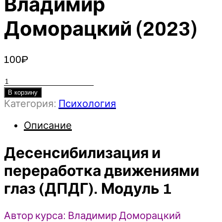
Владимир
Доморацкий (2023)
100
₽
Количество
товара
В корзину
Категория:
Психология
Десенсибилизация
и
Описание
переработка
движениями
Десенсибилизация и
глаз
(ДПДГ).
переработка движениями
Модуль
глаз (ДПДГ). Модуль 1
1
-
Владимир
Автор курса: Владимир Доморацкий
Доморацкий