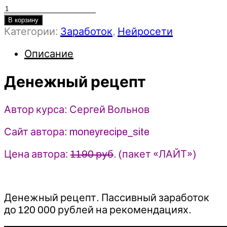
Количество
товара
В корзину
Категории:
Заработок
,
Нейросети
Денежный
рецепт
Описание
-
2023
-
Денежный рецепт
Сергей
Вольнов
Автор курса: Сергей Вольнов
Сайт автора: moneyrecipe_site
Цена автора:
1190 руб
. (пакет «ЛАЙТ»)
Денежный рецепт. Пассивный заработок
до 120 000 рублей на рекомендациях.