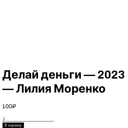
Делай деньги — 2023
— Лилия Моренко
100
₽
Количество
товара
В корзину