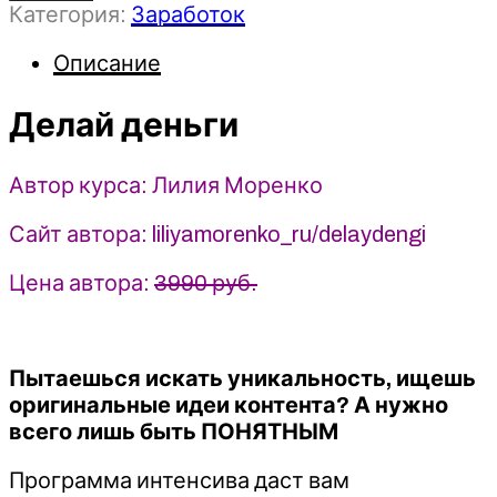
Категория:
Заработок
Делай
деньги
Описание
-
2023
-
Делай деньги
Лилия
Моренко
Автор курса: Лилия Моренко
Сайт автора: liliyamorenko_ru/delaydengi
Цена автора:
3990 руб.
Пытаешься искать уникальность, ищешь
оригинальные идеи контента? А нужно
всего лишь быть ПОНЯТНЫМ
Программа интенсива даст вам