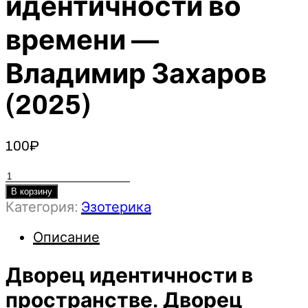
идентичности во
времени —
Владимир Захаров
(2025)
100
₽
Количество
товара
В корзину
Категория:
Эзотерика
Дворец
идентичности
Описание
в
пространстве.
Дворец идентичности в
Дворец
идентичности
пространстве. Дворец
во