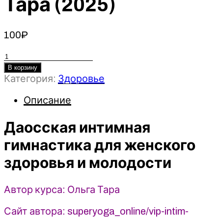
Тара (2025)
100
₽
Количество
товара
В корзину
Категория:
Здоровье
Даосская
интимная
Описание
гимнастика
для
Даосская интимная
женского
здоровья
гимнастика для женского
и
здоровья и молодости
молодости
-
Ольга
Автор курса: Ольга Тара
Тара
(2025)
Сайт автора: superyoga_online/vip-intim-