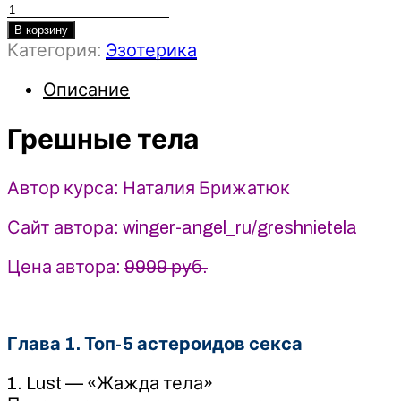
Количество
товара
В корзину
Категория:
Эзотерика
Грешные
тела
Описание
-
Наталия
Грешные тела
Брижатюк
(2025)
winger_angel
Автор курса: Наталия Брижатюк
Сайт автора: winger-angel_ru/greshnietela
Цена автора:
9999 руб.
Глава 1. Топ-5 астероидов секса
1. Lust — «Жажда тела»