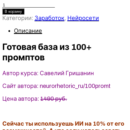
Количество
товара
В корзину
Категории:
Заработок
,
Нейросети
Готовая
база
Описание
из
100+
Готовая база из 100+
промптов
-
промптов
Савелий
Гришанин
(2025)
Автор курса: Савелий Гришанин
Сайт автора: neurorhetoric_ru/100promt
Цена автора:
1490 руб.
Сейчас ты используешь ИИ на 10% от его