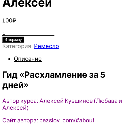
Алексей
100
₽
Количество
товара
В корзину
Категория:
Ремесло
Гид
«Расхламление
Описание
за
5
Гид «Расхламление за 5
дней»
-
дней»
Алексей
Кувшинов
(2023)
Автор курса: Алексей Кувшинов (Любава и
Любава
Алексей)
и
Сайт автора: bezslov_com/#about
Алексей